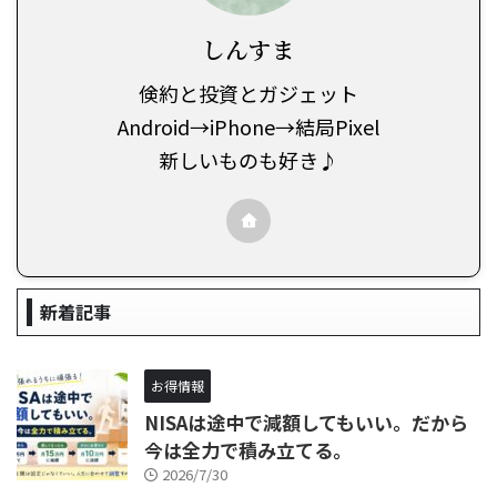
しんすま
倹約と投資とガジェット
Android→iPhone→結局Pixel
新しいものも好き♪
新着記事
お得情報
NISAは途中で減額してもいい。だから
今は全力で積み立てる。
2026/7/30