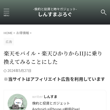
-倹約と投資と時々ガジェット-
しんすまぶろぐ
HOME
>
お得情報
>
広告
楽天モバイル・楽天ひかりからIIJに乗り
換えてみることにした
2024年5月27日
※当サイトはアフィリエイト広告を利用しています
しんすま
倹約と投資とガジェット
Android→iPhone→結局Pixel