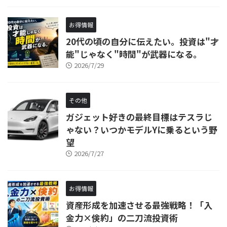
お得情報
20代の頃の自分に伝えたい。投資は"才
能"じゃなく"時間"が武器になる。
2026/7/29
その他
ガジェット好きの最終目標はテスラじ
ゃない？いつかモデルYに乗るという野
望
2026/7/27
お得情報
資産形成を加速させる最強戦略！「入
金力×倹約」の二刀流投資術