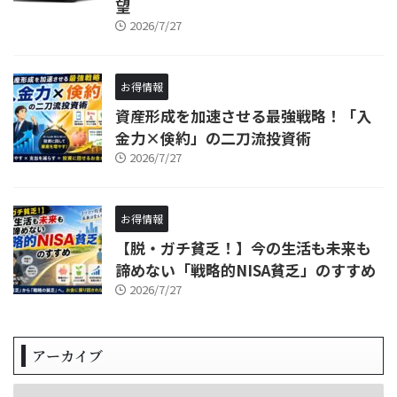
望
2026/7/27
お得情報
資産形成を加速させる最強戦略！「入
金力×倹約」の二刀流投資術
2026/7/27
お得情報
【脱・ガチ貧乏！】今の生活も未来も
諦めない「戦略的NISA貧乏」のすすめ
2026/7/27
アーカイブ