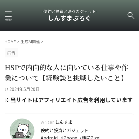
-倹約と投資と時々ガジェット-
しんすまぶろぐ
HOME
>
生成AI関連
>
広告
HSPで内向的な人に向いている仕事や作
業について【経験談と挑戦したいこと】
2024年5月20日
※当サイトはアフィリエイト広告を利用しています
しんすま
倹約と投資とガジェット
Android→iPhone→結局Pixel