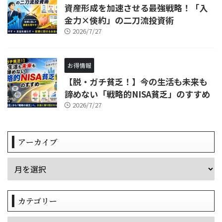
資産形成を加速させる最強戦略！「入
金力×倹約」の二刀流投資術
2026/7/27
お得情報
【脱・ガチ貧乏！】今の生活も未来も
諦めない「戦略的NISA貧乏」のすすめ
2026/7/27
アーカイブ
カテゴリー