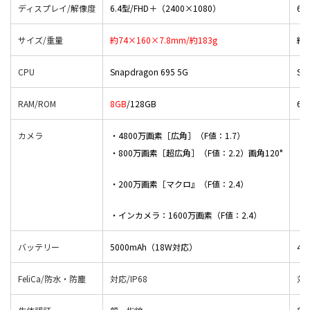
ディスプレイ/解像度
6.4型/FHD＋（2400×1080）
6.
サイズ/重量
約74×160×7.8mm/約183g
約7
CPU
Snapdragon 695 5G
Sn
RAM/ROM
8GB
/128GB
6G
カメラ
・4800万画素［広角］（F値：1.7）
・
・800万画素［超広角］（F値：2.2）画角120°
・
・200万画素［マクロ』（F値：2.4）
・
・インカメラ：1600万画素（F値：2.4）
・
バッテリー
5000mAh（18W対応）
45
FeliCa/防水・防塵
対応/IP68
対応