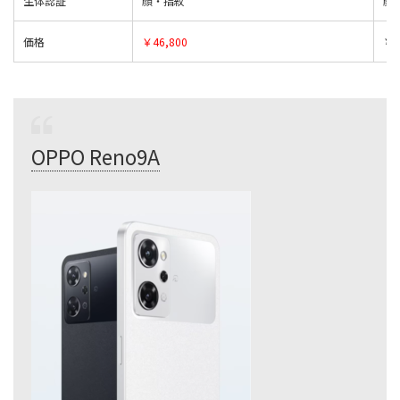
生体認証
顔・指紋
顔
価格
￥46,800
￥4
OPPO Reno9A