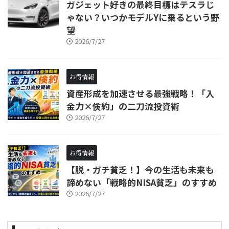
ガジェット好きの最終目標はテスラじ
ゃない？いつかモデルYに乗るという野
望
2026/7/27
お得情報
資産形成を加速させる最強戦略！「入
金力×倹約」の二刀流投資術
2026/7/27
お得情報
【脱・ガチ貧乏！】今の生活も未来も
諦めない「戦略的NISA貧乏」のすすめ
2026/7/27