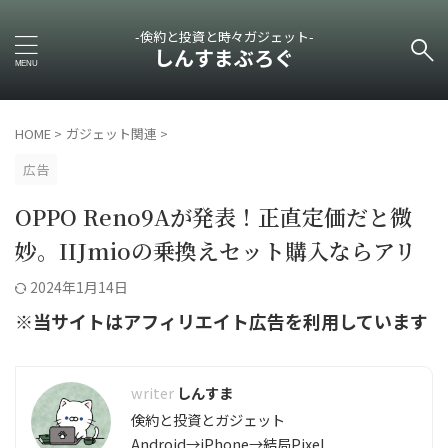
-倹約と投資と時々ガジェット-
しんすまぶろぐ
HOME
>
ガジェット関連
>
広告
OPPO Reno9Aが発表！正直定価だと微
妙。IIJmioの乗換えセット購入ならアリ
2024年1月14日
※当サイトはアフィリエイト広告を利用しています
しんすま
倹約と投資とガジェット
Android→iPhone→結局Pixel