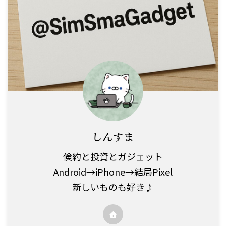
しんすま
倹約と投資とガジェット
Android→iPhone→結局Pixel
新しいものも好き♪