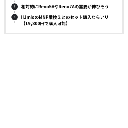
相対的にReno5AやReno7Aの需要が伸びそう
IIJmioのMNP乗換えとのセット購入ならアリ
【19,800円で購入可能】