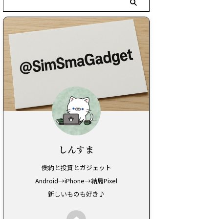
しんすま
倹約と投資とガジェット
Android→iPhone→結局Pixel
新しいものも好き♪