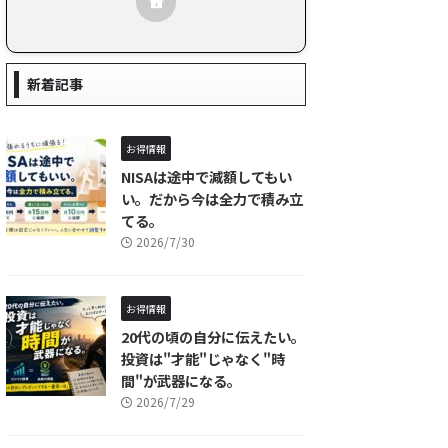
新着記事
お得情報
NISAは途中で減額してもい
い。だから今は全力で積み立
てる。
2026/7/30
お得情報
20代の頃の自分に伝えたい。
投資は"才能"じゃなく"時
間"が武器になる。
2026/7/29