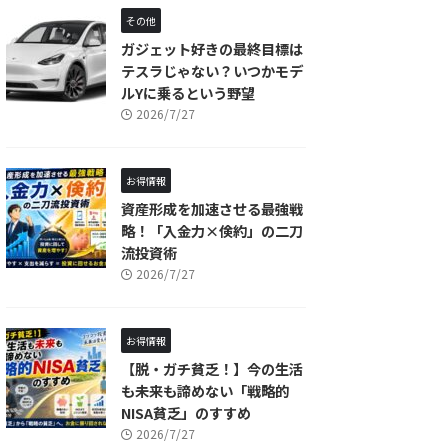
その他
ガジェット好きの最終目標は
テスラじゃない？いつかモデ
ルYに乗るという野望
2026/7/27
お得情報
資産形成を加速させる最強戦
略！「入金力×倹約」の二刀
流投資術
2026/7/27
お得情報
【脱・ガチ貧乏！】今の生活
も未来も諦めない「戦略的
NISA貧乏」のすすめ
2026/7/27