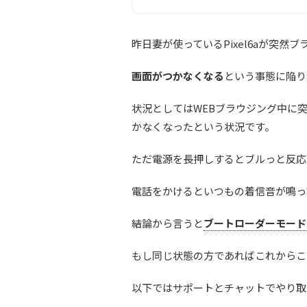
昨日妻が使っているPixel6aが突然
画面がつかなくなる
という事態に陥り
状況としてはWEBブラウジング中に
かなくなったという状況です。
ただ電源を長押しするとブルっと反応
電話をかけるといつもの着信音が鳴っ
結論から言うと
ブートローダーモード
もし同じ状態の方であればこれからこ
以下ではサポートとチャットでやり取