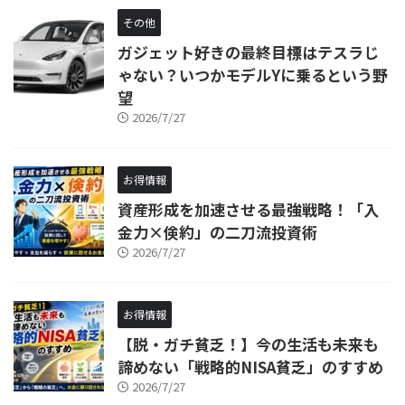
その他
ガジェット好きの最終目標はテスラじ
ゃない？いつかモデルYに乗るという野
望
2026/7/27
お得情報
資産形成を加速させる最強戦略！「入
金力×倹約」の二刀流投資術
2026/7/27
お得情報
【脱・ガチ貧乏！】今の生活も未来も
諦めない「戦略的NISA貧乏」のすすめ
2026/7/27