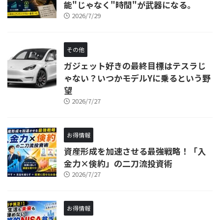
能"じゃなく"時間"が武器になる。
2026/7/29
その他
ガジェット好きの最終目標はテスラじ
ゃない？いつかモデルYに乗るという野
望
2026/7/27
お得情報
資産形成を加速させる最強戦略！「入
金力×倹約」の二刀流投資術
2026/7/27
お得情報