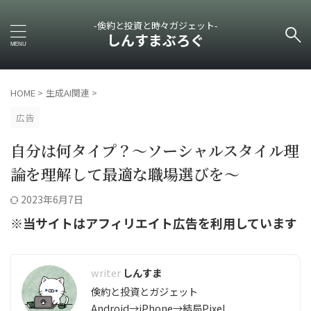
-倹約と投資と時々ガジェット-
しんすまぶろぐ
HOME
>
生成AI関連
>
広告
自分は何タイプ？～ソーシャルスタイル理
論を理解して最適な職場選びを～
2023年6月7日
※当サイトはアフィリエイト広告を利用しています
しんすま
倹約と投資とガジェット
Android→iPhone→結局Pixel