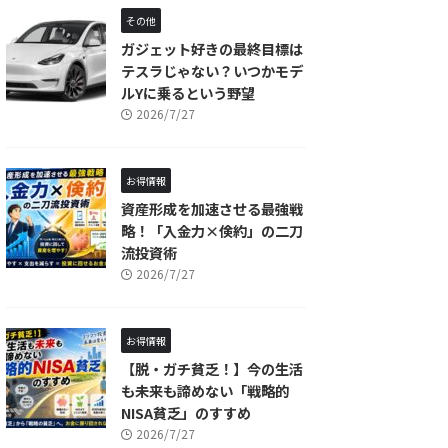
その他
ガジェット好きの最終目標は
テスラじゃない？いつかモデ
ルYに乗るという野望
2026/7/27
お得情報
資産形成を加速させる最強戦
略！「入金力×倹約」の二刀
流投資術
2026/7/27
お得情報
【脱・ガチ貧乏！】今の生活
も未来も諦めない「戦略的
NISA貧乏」のすすめ
2026/7/27