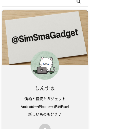
しんすま
倹約と投資とガジェット
Android→iPhone→結局Pixel
新しいものも好き♪