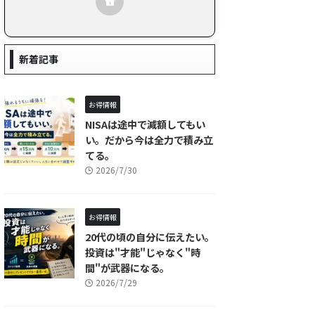
新着記事
お得情報
NISAは途中で減額してもい
い。だから今は全力で積み立
てる。
2026/7/30
お得情報
20代の頃の自分に伝えたい。
投資は"才能"じゃなく"時
間"が武器になる。
2026/7/29