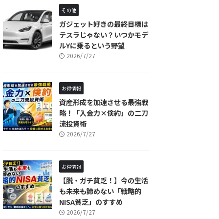
その他
ガジェット好きの最終目標は
テスラじゃない？いつかモデ
ルYに乗るという野望
2026/7/27
お得情報
資産形成を加速させる最強戦
略！「入金力×倹約」の二刀
流投資術
2026/7/27
お得情報
【脱・ガチ貧乏！】今の生活
も未来も諦めない「戦略的
NISA貧乏」のすすめ
2026/7/27