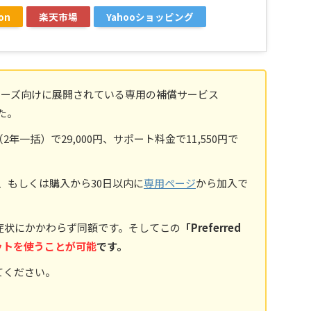
on
楽天市場
Yahooショッピング
ixelシリーズ向けに展開されている専用の補償サービス
た。
金（2年一括）で29,000円、サポート料金で11,550円で
入時、もしくは購入から30日以内に
専用ページ
から加入で
症状にかかわらず同額です。そしてこの
「Preferred
ジットを使うことが可能
です。
てください。