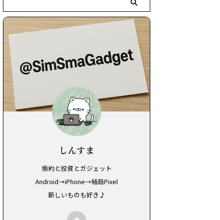
しんすま
倹約と投資とガジェット
Android→iPhone→結局Pixel
新しいものも好き♪