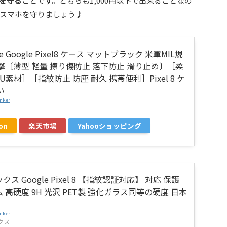
を守る
ことです。どちらも1,000円以下で出来ることなの
スマホを守りましょう♪
ne Google Pixel8 ケース マットブラック 米軍MIL規
撃〔薄型 軽量 擦り傷防止 落下防止 滑り止め〕［柔
PU素材］［指紋防止 防塵 耐久 携帯便利］Pixel 8 ケ
い
nker
on
楽天市場
Yahooショッピング
ス Google Pixel 8 【指紋認証対応】 対応 保護
 高硬度 9H 光沢 PET製 強化ガラス同等の硬度 日本
nker
クス