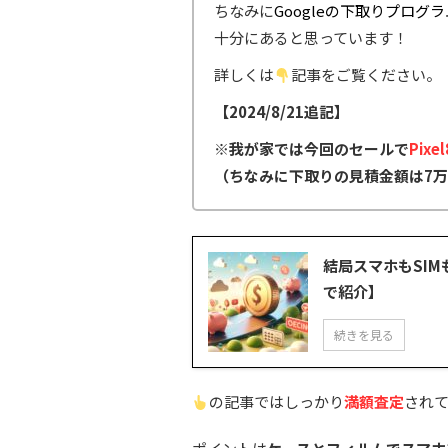
ちなみに
Googleの下取りプログ
十分にあると思っています！
詳しくは
記事をご覧ください。
【2024/8/21追記】
※我が家では今回のセールで
Pixel
（ちなみに下取りの見積金額は7
結局スマホもSI
で紹介】
続きを見る
の記事ではしっかり
満額査定
され