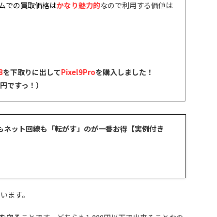
ラムでの買取価格は
かなり魅力的
なので利用する価値は
8
を下取りに出して
Pixel9Pro
を購入しました！
万円ですっ！）
Mもネット回線も「転がす」のが一番お得【実例付き
ています。