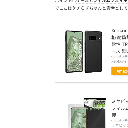
ポイントは
ケースとフィルムでスマホ
でここはケチらずちゃんと資産として
Xeoko
格 耐衝
軟性 T
ース 黒
created by
Ri
Xeokone
Amaz
ミヤビック
フィルム
製
created by
Ri
ミヤビッ